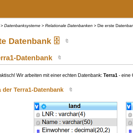
>
Datenbanksysteme
>
Relationale Datenbanken
>
Die erste Datenba
te Datenbank 🗄️
🔖
erra1-Datenbank
🔖
raktisch! Wir arbeiten mit einer echten Datenbank:
Terra1
- eine
 der Terra1-Datenbank
🔖