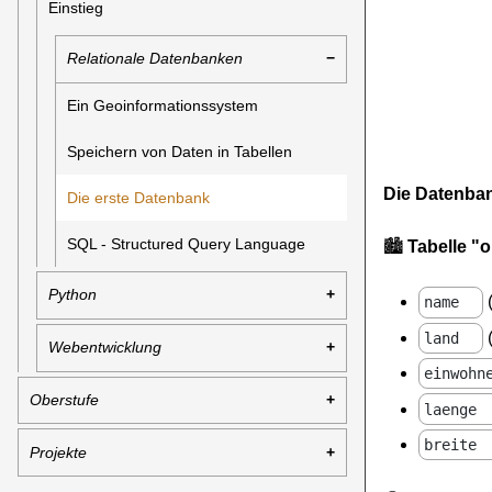
Einstieg
Relationale Datenbanken
Ein Geoinformationssystem
Speichern von Daten in Tabellen
Die Datenban
Die erste Datenbank
SQL - Structured Query Language
🏙️
Tabelle "o
Python
(
name
(
land
Webentwicklung
einwohn
Oberstufe
laenge
breite
Projekte