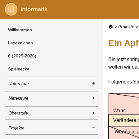
Informatik
🏠
>
Projekte
>
Willkommen
Ein Apf
Lesezeichen
6 (2025-2026)
Bis jetzt spr
wollen wir da
Spieleecke
Folgendes Str
Unterstufe
Mittelstufe
Wahr
Oberstufe
Verändere 
Projekte
Wenn die a