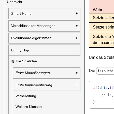
Übersicht
Wahr
Smart Home
Setzte fall
Verschlüsselter Messenger
Setzte spri
Setzte die 
Evolutionäre Algortihmen
die maxima
Bunny Hop
Um das Struk
📃 Die Spielidee
Die
isTouchi
Erste Modellierungen
Erste Implementierung
if
(
this
.
is
    // irg
Vorbereitung
}
Weitere Klassen