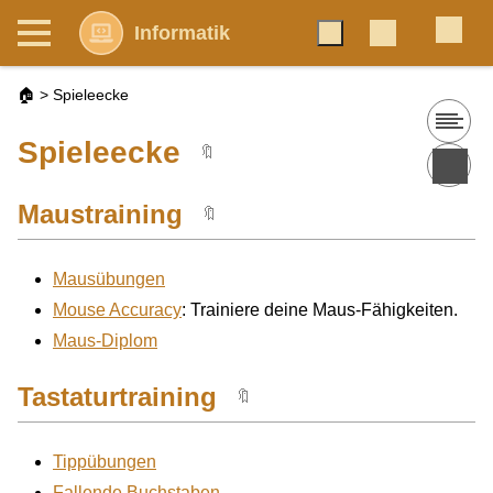
Informatik
🏠
>
Spieleecke
Spieleecke
🔖
Maustraining
🔖
Mausübungen
Mouse Accuracy
: Trainiere deine Maus-Fähigkeiten.
Maus-Diplom
Tastaturtraining
🔖
Tippübungen
Fallende Buchstaben