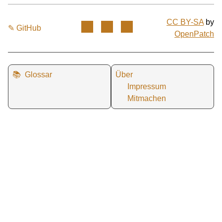
CC BY-SA
by
✎ GitHub
OpenPatch
📚
Glossar
Über
Impressum
Mitmachen