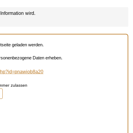
Information wird.
netseite geladen werden.
personenbezogene Daten erheben.
w.php?id=pnawiob8a20
immer zulassen