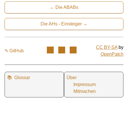
Die ABABs
Die AHs - Einsteiger
CC BY-SA
by
✎ GitHub
OpenPatch
📚
Glossar
Über
Impressum
Mitmachen