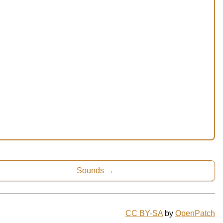
Sounds
CC BY-SA
by
OpenPatch