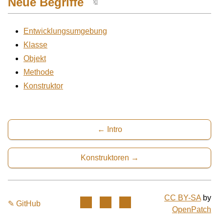
Neue Begriffe
🔖
Entwicklungsumgebung
Klasse
Objekt
Methode
Konstruktor
Intro
Konstruktoren
CC BY-SA
by
✎ GitHub
OpenPatch