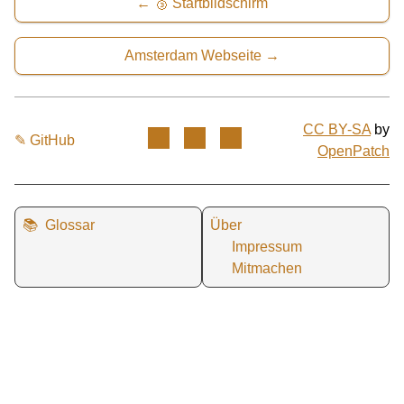
🥉 Startbildschirm
Amsterdam Webseite
CC BY-SA
by
✎ GitHub
OpenPatch
📚
Glossar
Über
Impressum
Mitmachen