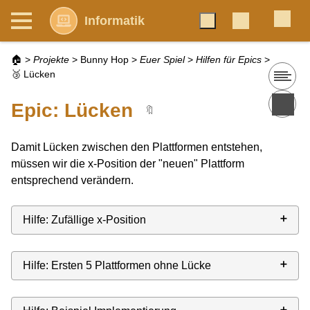
Informatik
🏠
>
Projekte
>
Bunny Hop
>
Euer Spiel
>
Hilfen für Epics
>
🥉 Lücken
Epic: Lücken
🔖
Damit Lücken zwischen den Plattformen entstehen,
müssen wir die x-Position der "neuen" Plattform
entsprechend verändern.
Hilfe: Zufällige x-Position
Hilfe: Ersten 5 Plattformen ohne Lücke