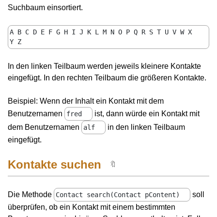
Suchbaum einsortiert.
A B C D E F G H I J K L M N O P Q R S T U V W X
Y Z
In den linken Teilbaum werden jeweils kleinere Kontakte
eingefügt. In den rechten Teilbaum die größeren Kontakte.
Beispiel: Wenn der Inhalt ein Kontakt mit dem
Benutzernamen
ist, dann würde ein Kontakt mit
fred
dem Benutzernamen
in den linken Teilbaum
alf
eingefügt.
Kontakte suchen
🔖
Die Methode
soll
Contact search(Contact pContent)
überprüfen, ob ein Kontakt mit einem bestimmten