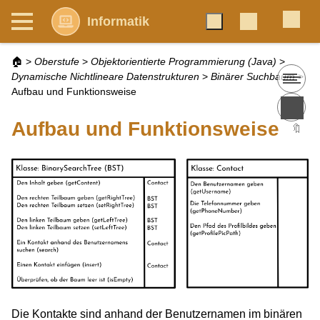
Informatik
🏠
>
Oberstufe
>
Objektorientierte Programmierung (Java)
>
Dynamische Nichtlineare Datenstrukturen
>
Binärer Suchbaum
>
Aufbau und Funktionsweise
Aufbau und Funktionsweise
🔖
Die Kontakte sind anhand der Benutzernamen im binären