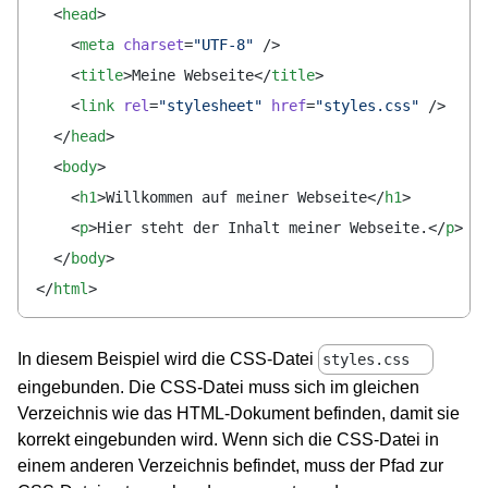
  <
head
>
    <
meta
 charset
=
"UTF-8"
 />
    <
title
>Meine Webseite</
title
>
    <
link
 rel
=
"stylesheet"
 href
=
"styles.css"
 />
  </
head
>
  <
body
>
    <
h1
>Willkommen auf meiner Webseite</
h1
>
    <
p
>Hier steht der Inhalt meiner Webseite.</
p
>
  </
body
>
</
html
>
In diesem Beispiel wird die CSS-Datei
styles.css
eingebunden. Die CSS-Datei muss sich im gleichen
Verzeichnis wie das HTML-Dokument befinden, damit sie
korrekt eingebunden wird. Wenn sich die CSS-Datei in
einem anderen Verzeichnis befindet, muss der Pfad zur