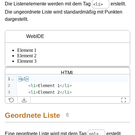
Die Listenelemente werden mit dem Tag
erstellt.
<li>
Die ungeordnete Liste wird standardmäßig mit Punkten
dargestellt.
WebIDE
HTML
1
⌄
<
ul
>
2
<
li
>
Element 1
</
li
>
3
<
li
>
Element 2
</
li
>
4
<
li
>
Element 3
</
li
>
5
</
ul
>
Geordnete Liste
🔖
Eine geordnete Liste wird mit dem Tag
erstellt.
<ol>