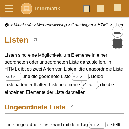
Informatik
🏠
>
Mittelstufe
>
Webentwicklung
>
Grundlagen
>
HTML
>
Listen
Listen
🔖
Listen sind eine Möglichkeit, um Elemente in einer
geordneten oder ungeordneten Liste darzustellen. In
HTML gibt es zwei Arten von Listen: die ungeordnete Liste
und die geordnete Liste
. Beide
<ul>
<ol>
Listenarten enthalten Listenelemente
, die die
<li>
einzelnen Elemente der Liste darstellen.
Ungeordnete Liste
🔖
Eine ungeordnete Liste wird mit dem Tag
erstellt.
<ul>